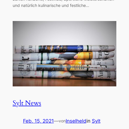
und natürlich kulinarische und festliche…
Sylt News
Feb. 15, 2021
—
Inselheld
in
Sylt
von