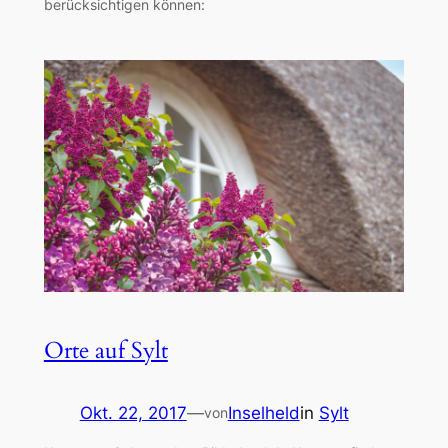
berücksichtigen können:
Orte auf Sylt
Okt. 22, 2017
—
Inselheld
in
Sylt
von